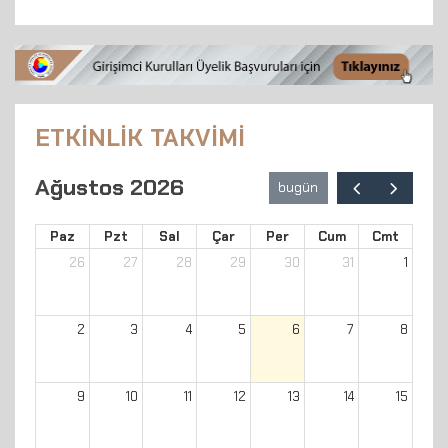
ETKİNLİK TAKVİMİ
Ağustos 2026
bugün
Paz
Pzt
Sal
Çar
Per
Cum
Cmt
26
27
28
29
30
31
1
2
3
4
5
6
7
8
9
10
11
12
13
14
15